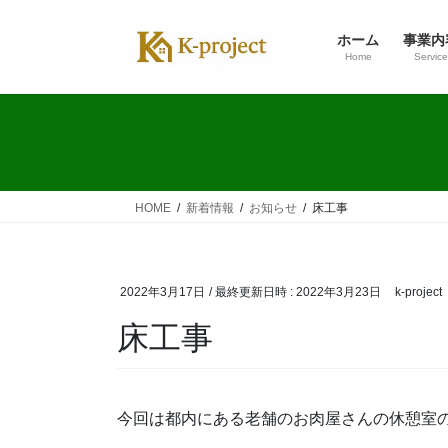
コ
ナ
ン
ビ
ホーム
事業内
テ
ゲ
Home
Service
ン
ー
ツ
シ
へ
ョ
ス
ン
キ
に
ッ
移
HOME
新着情報
お知らせ
床工事
プ
動
2022年3月17日
/ 最終更新日時 :
2022年3月23日
k-project
床工事
今回は都内にある老舗のお肉屋さんの休憩室