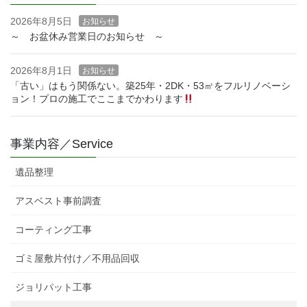
2026年8月5日
お知らせ
～ お盆休み営業日のお知らせ ～
2026年8月1日
お知らせ
「古い」はもう関係ない。築25年・2DK・53㎡をフルリノベーシ
ョン！プロの施工でここまでかわります
事業内容／Service
遺品整理
アスベスト事前調査
コーティング工事
ゴミ屋敷片付け／不用品回収
ジョリパット工事