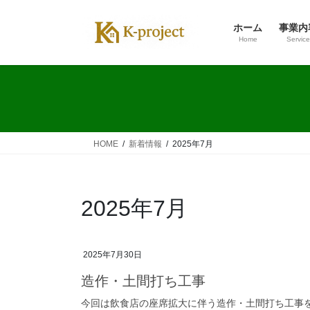
コ
ナ
ン
ビ
ホーム
事業内
テ
ゲ
Home
Service
ン
ー
ツ
シ
へ
ョ
ス
ン
キ
に
ッ
移
HOME
新着情報
2025年7月
プ
動
2025年7月
2025年7月30日
造作・土間打ち工事
今回は飲食店の座席拡大に伴う造作・土間打ち工事を