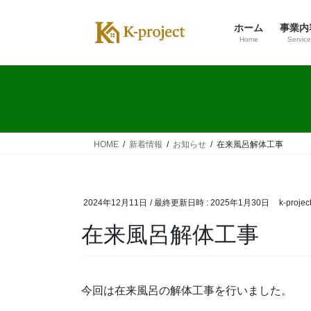
コ
ナ
ン
ビ
ホーム
事業内
テ
ゲ
Home
Service
ン
ー
ツ
シ
へ
ョ
ス
ン
キ
に
ッ
移
HOME
新着情報
お知らせ
在来風呂解体工事
プ
動
2024年12月11日
/ 最終更新日時 :
2025年1月30日
k-projec
在来風呂解体工事
今回は在来風呂の解体工事を行いました。