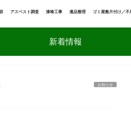
容
アスベスト調査
漆喰工事
遺品整理
ゴミ屋敷片付け／不
新着情報
お知らせ
t