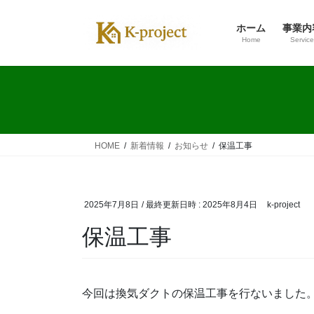
コ
ナ
ン
ビ
ホーム
事業内
テ
ゲ
Home
Service
ン
ー
ツ
シ
へ
ョ
ス
ン
キ
に
ッ
移
HOME
新着情報
お知らせ
保温工事
プ
動
2025年7月8日
/ 最終更新日時 :
2025年8月4日
k-project
保温工事
今回は換気ダクトの保温工事を行ないました