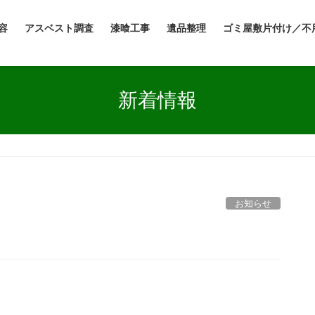
容
アスベスト調査
漆喰工事
遺品整理
ゴミ屋敷片付け／不
新着情報
お知らせ
。